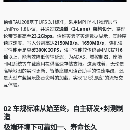
佰维TAU208基于UFS 3.1标准，采用MPHY 4.1物理层与
UniPro 1.8协议，并通过
双通道（2-Lane）架构设计
，将理
论带宽推高至
23.2Gbps
。佰维实验室实测数据显示，其顺序
读取速度、写入分别高达
2150MB/s、1650MB/s
，随机读
写性能更是突破
300K IOPS，
读写性能较传统eMMC提升
6
倍
以上，能有效降低传输延迟，为ADAS、域控制器、座舱
HMI系统等车载应用提供高速存储支持。这意味着，无论是
高精地图的实时更新、智能座舱AI语音助手的快速唤醒，还
是大型车载娱乐影音资料的加载，实现“即说即应”的流畅交
互体验。
02
车规标准从始至终，自主研发+封测制
造
极端环境下可靠如一、寿命长久