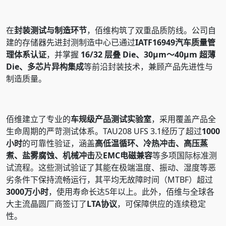
在
封装测试与制造环节
，佰维构筑了双重品质防线。公司自
建的存储器先进封测制造中心已通过
IATF16949汽车质量管
理体系认证
，并掌握
16/32 层叠 Die、30μm～40μm 超薄
Die、多芯片异构集成
等前沿封装技术，兼顾产品先进性与
制造质量。
佰维建立了专业的
车规级产品测试实验室
，采用覆盖产品全
生命周期的严苛测试体系。TAU208 UFS 3.1经历了超过
1000
小时
的可靠性验证，涵盖
高低温循环、冷热冲击、高压蒸
煮、盐雾腐蚀、机械冲击
及
EMC电磁兼容
等多项国际标准测
试流程。这些测试验证了其能在极端温度、振动、湿度等恶
劣条件下保持流畅运行，其平均无故障时间（MTBF）超过
3000万小时
，使用寿命长达5年以上。此外，佰维与全球各
大主流晶圆厂商签订了
LTA协议
，可保障供应的连续稳定
性。