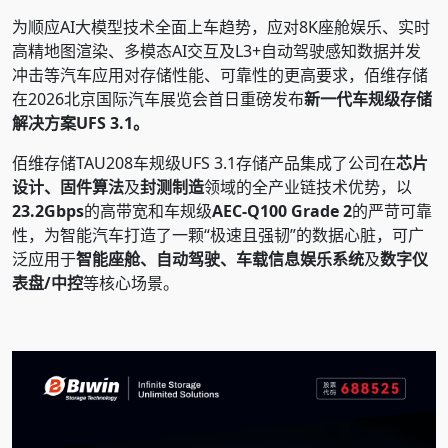
为顺应AI大模型技术全面上车趋势，应对8K座舱娱乐、实时
高精地图渲染、多模态AI交互及L3+自动驾驶感知数据并发
冲击等汽车应用对存储性能、可靠性的更高要求，佰维存储
在2026北京国际汽车展览会首日重磅发布
新一代车规级存储
解决方案UFS 3.1。
佰维存储TAU208车规级UFS 3.1存储产品集成了公司在
芯片
设计、固件算法
及
封测制造
领域的全产业链技术优势，以
23.2Gbps
的高带宽和车规级
AEC-Q100 Grade 2
的严苛可靠
性，为智能汽车打造了一颗“极速且强韧”的数据心脏，可广
泛应用于
智能座舱、自动驾驶、车载信息娱乐系统
及
数字仪
表盘/中控
等核心场景。