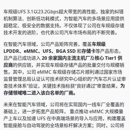
车规级UFS 3.1以23.2Gbps超大带宽的高性能，独家的纠错
机制算法、创新低功耗模式，为智能汽车的多场景应用提供
超稳定、极安全的数据支持。不仅体现了公司在车规级存储
技术开发的进阶，也代表公司汽车市场布局的不断完善。
在智能汽车领域，公司产品矩阵完善，覆盖
车规级
LPDDR、eMMC、UFS、BGA SSD
和
存储卡
等产品形态，
且产品已成功进入
20 余家国内主流主机厂
及
核心 Tier1 供
应商
的供应链，并实现车规级存储产品的批量交付与规模销
售。其中，公司 eMMC 车规级存储芯片顺利通过国家市场
监督管理总局认证认可技术研究中心组织的“汽车芯片认证审
查技术体系”验证，关键技术指标获“良好通过”审查结果，
为
存储领域唯二进入该白名单的厂商。
未来在智能汽车领域，公司将在实现国内一线车厂全覆盖的
基础上，进一步拓宽产品矩阵， 重点推动 eMMC 大规模量
产上车以及加速 UFS 在中高端场景的导入与应用，构建覆盖
智能座舱与自动驾驶的全场景标杆解决方案；同时，公司将