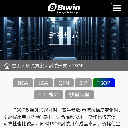
封装形式
首页
>
解决方案
>
封装形式
> TSOP
BGA
LGA
QFN
SIP
TSOP
制程能力
快封服务
TSOP封装外形尺寸时，寄生参数(电流大幅度变化时，
引起输出电压扰动) 减小，适合高频应用，操作比较方便，
可靠性也比较高。同时TSOP封装具有成品率高，价格便宜