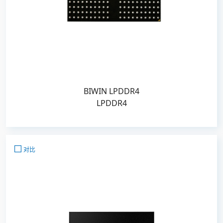
BIWIN LPDDR4
LPDDR4
对比