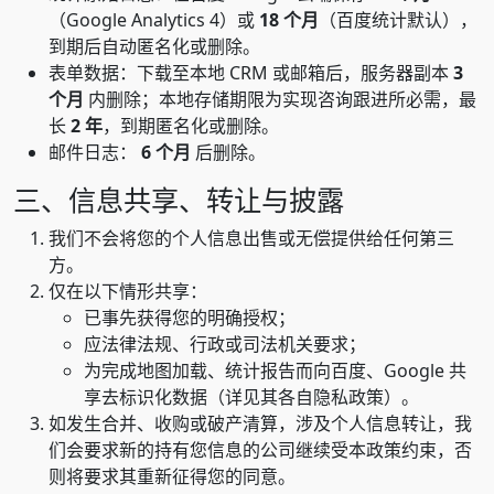
（Google Analytics 4）或
18 个月
（百度统计默认），
到期后自动匿名化或删除。
表单数据：下载至本地 CRM 或邮箱后，服务器副本
3
个月
内删除；本地存储期限为实现咨询跟进所必需，最
长
2 年
，到期匿名化或删除。
邮件日志：
6 个月
后删除。
三、信息共享、转让与披露
我们不会将您的个人信息出售或无偿提供给任何第三
方。
仅在以下情形共享：
已事先获得您的明确授权；
应法律法规、行政或司法机关要求；
为完成地图加载、统计报告而向百度、Google 共
享去标识化数据（详见其各自隐私政策）。
如发生合并、收购或破产清算，涉及个人信息转让，我
们会要求新的持有您信息的公司继续受本政策约束，否
则将要求其重新征得您的同意。