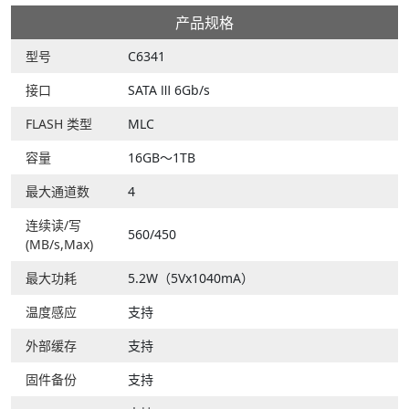
产品规格
型号
C6341
接口
SATA Ⅲ 6Gb/s
FLASH 类型
MLC
容量
16GB～1TB
最大通道数
4
连续读/写
560/450
(MB/s,Max)
最大功耗
5.2W（5Vx1040mA）
温度感应
支持
外部缓存
支持
固件备份
支持