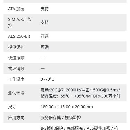
ATA 加密
支持
S.M.A.R.T 监
支持
控
AES 256-Bit
可选
掉电保护
可选
快速擦除
—
物理销毁
—
工作温度
0~70℃
震动:20G@7~2000Hz/冲击:1500G@0.5ms/
测试环境
储存温度: -55°C ~ +95°C/MTBF:>300万小时
尺寸
180.00 x 115.00 x 20.00mm
应用方向
服务器存储
/
视频监控
IPS掉电保护
/
底部填充
/
AES硬件加密
/
抗