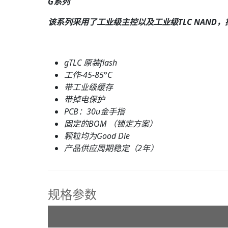
G系列
该系列采用了工业级主控以及工业级TLC NAND
gTLC 原装flash
工作-45-85°C
带工业级缓存
带掉电保护
PCB：
30
u金手指
固定的BOM （锁定方案）
颗粒均为Good Die
产品供应周期稳定（2年）
规格参数