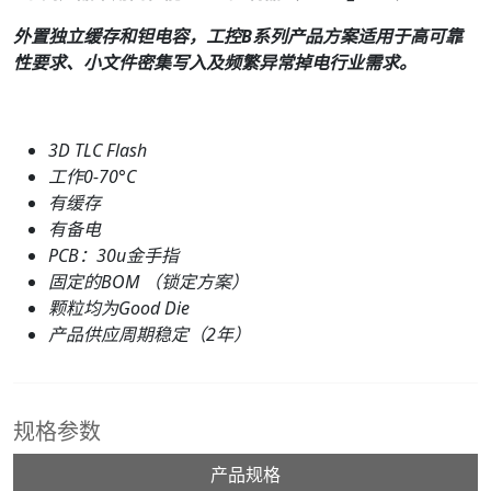
外置独立缓存和钽电容，工控B系列产品方案适用于高可靠
性要求、小文件密集写入及频繁异常掉电行业需求。
3D TLC Flash
工作0-70°C
有缓存
有备电
PCB：
30
u金手指
固定的BOM （锁定方案）
颗粒均为Good Die
产品供应周期稳定（2年）
规格参数
产品规格