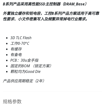
B
系列产品采用高性能SSD主控制器（DRAM_
B
ase）
外置独立缓存和钽电容，工控B系列产品方案适用于高可靠
性要求、小文件密集写入及频繁异常掉电行业需求。
3D TLC Flash
工作0-70°C
有缓存
有备电
PCB：
30
u金手指
固定的BOM （锁定方案）
颗粒均为Good Die
产品供应周期稳定（2年）
规格参数