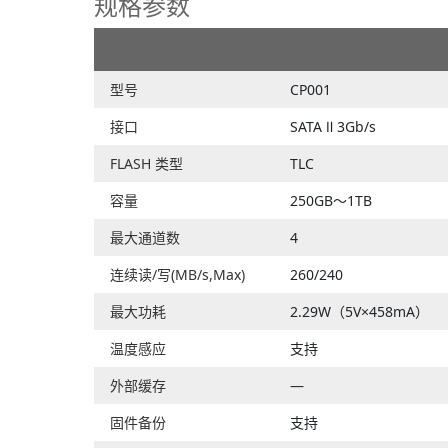
规格参数
型号
CP001
接口
SATA Ⅱ 3Gb/s
FLASH 类型
TLC
容量
250GB～1TB
最大通道数
4
连续读/写(MB/s,Max)
260/240
最大功耗
2.29W（5V×458mA）
温度感应
支持
外部缓存
—
固件备份
支持