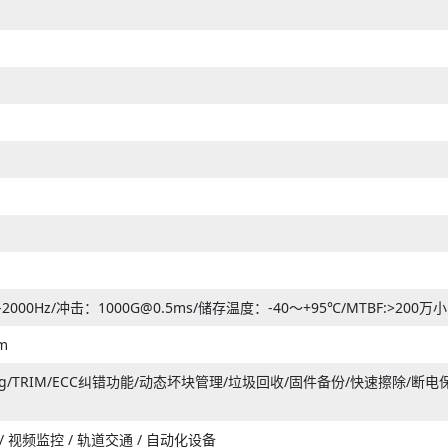
0-2000Hz/冲击：1000G@0.5ms/储存温度：-40～+95℃/MTBF:>200万
m
 Leveling/TRIM/ECC纠错功能/动态坏块管理/垃圾回收/固件备份/快速
/
视频监控
/
轨道交通
/
自动化设备