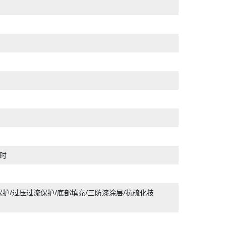
小时
擦除/断电保护/过压过流保护/底部填充/三防漆涂层/抗硫化技