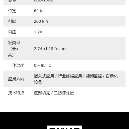
位宽
64 bit
引脚
260 Pin
电压
1.2V
板类型
（长x
2.74 x1.18 Inches
高）
工作温度
0 ~ 85° C
嵌入式应用
/
行业终端应用
/
视频监控
/
自动化
应用方向
设备
技术特点
底部填充
/
三防漆涂层