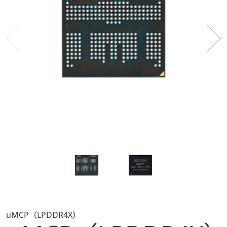
uMCP（LPDDR4X）