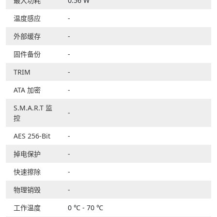
最大功耗
0.56 W
温度感应
-
外部缓存
-
固件备份
-
TRIM
-
ATA 加密
-
S.M.A.R.T 监
-
控
AES 256-Bit
-
掉电保护
-
快速擦除
-
物理销毁
-
工作温度
0 ℃ - 70 ℃