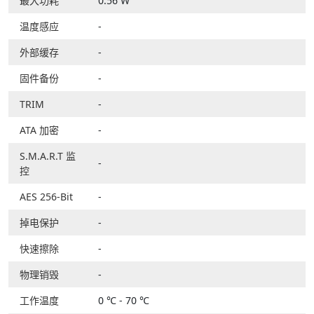
最大功耗
0.56 W
温度感应
-
外部缓存
-
固件备份
-
TRIM
-
ATA 加密
-
S.M.A.R.T 监
-
控
AES 256-Bit
-
掉电保护
-
快速擦除
-
物理销毁
-
工作温度
0 ℃ - 70 ℃