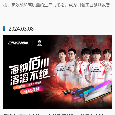
技、高效能和高质量的生产力形态，成为引领工业领域数智
化转型的核心动能。培育和发展新质生产力依赖于对数据资
««
«
…
3
4
5
源的深度利用与整合，建立坚实的数据安全保障机制则是激
发数据价值的基础。
6
7
8
9
10
11
2024.03.08
12
…
»
»»