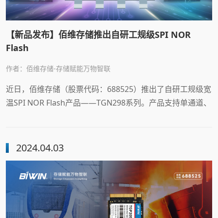
【新品发布】佰维存储推出自研工规级SPI NOR
Flash
作者：佰维存储-存储赋能万物智联
近日，佰维存储（股票代码：688525）推出了自研工规级宽
温SPI NOR Flash产品——TGN298系列。产品支持单通道、
双通道、四通道SPI接口，数据吞吐量高达480Mb/s，容量
高达128Mb，写入/擦除次数达10万次，广泛适用于对高速
读取性能、高可靠性和长寿命有严格要求的应用场景，覆盖
2024.04.03
工业应用、车载应用、影音娱乐、智能家居等领域。