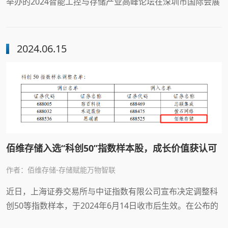
举办的2024智能工控与存储产业高峰论坛在深圳市国际会展
中心圆满落幕。深圳佰维存储工车规事业部总经理彭鹏应邀
参会，在峰会上发表《重装打造，佰维特存赋能智能工控存
储底座》主题演讲，并重磅发布佰维存储针对工车规市场的
2024.06.15
子品牌“佰维特存”及其多款工规级存储产品与解决方案！
佰维存储入选“科创50”指数样本股，成长价值获认可
作者：佰维存储-存储赋能万物智联
近日，上海证券交易所与中证指数有限公司宣布决定调整科
创50等指数样本，于2024年6月14日收市后生效。在公布的
调整名单中，佰维存储（688525.SH）凭借出色的创新能力