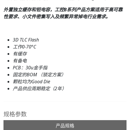
外置独立缓存和钽电容，工控B系列产品方案适用于高可靠
性要求、小文件密集写入及频繁异常掉电行业需求。
3D TLC Flash
工作0-70°C
有缓存
有备电
PCB：
30
u金手指
固定的BOM （锁定方案）
颗粒均为Good Die
产品供应周期稳定（2年）
规格参数
产品规格