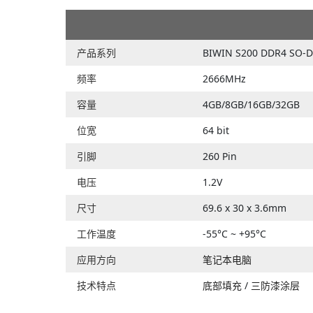
产品系列
BIWIN S200 DDR4 SO-
频率
2666MHz
容量
4GB/8GB/16GB/32GB
位宽
64 bit
引脚
260 Pin
电压
1.2V
尺寸
69.6 x 30 x 3.6mm
工作温度
-55°C ~ +95°C
应用方向
笔记本电脑
技术特点
底部填充
/
三防漆涂层